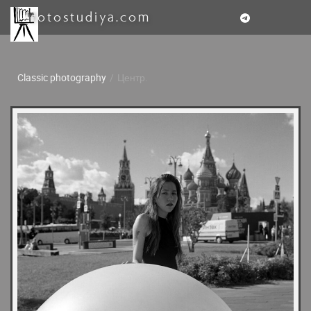
fotostudiya.com
Classic photography
/
Центр.