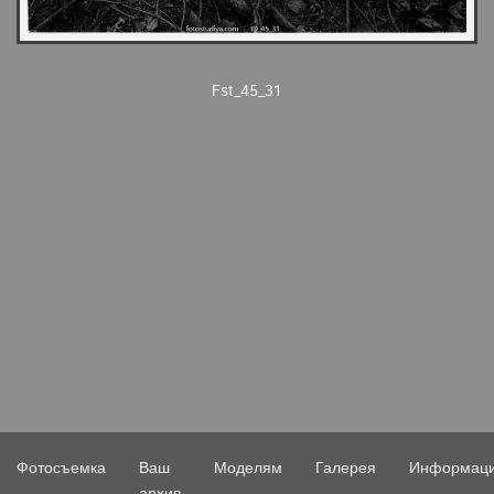
Fst_45_31
Фотосъемка
Ваш
Моделям
Галерея
Информац
архив