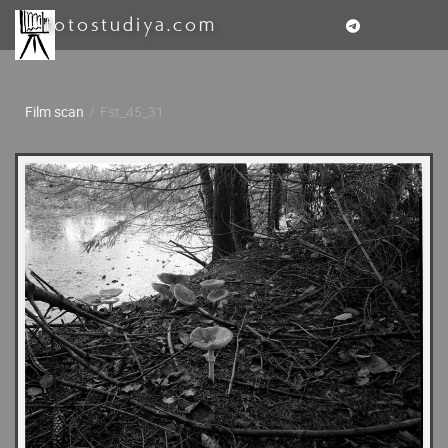
fotostudiya.com
Film scan
/
Fst_45_31