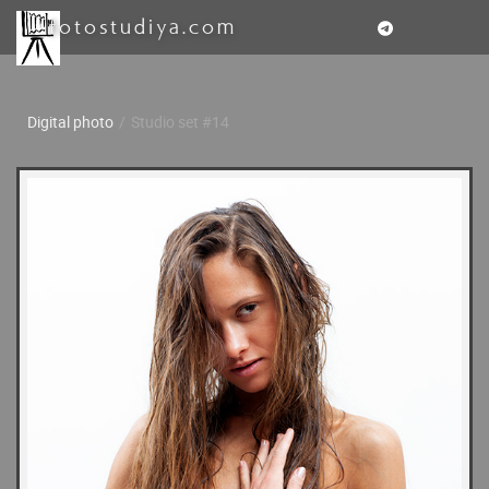
fotostudiya.com
Digital photo
/
Studio set #14