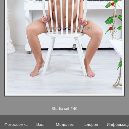
Studio set #40
Фотосъемка
Ваш
Моделям
Галерея
Информац