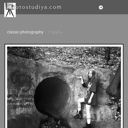
fotostudiya.com
classic-photography
/
У трубы.