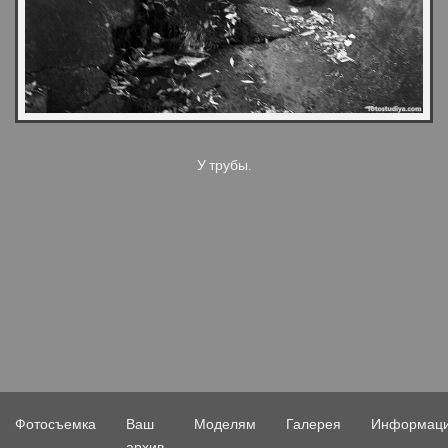
У трубы.
Фотосъемка
Ваш
Моделям
Галерея
Информац
архив