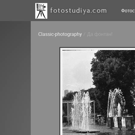
fotostudiya.com
Фотос
Classic-photography
/
Да фонтан!