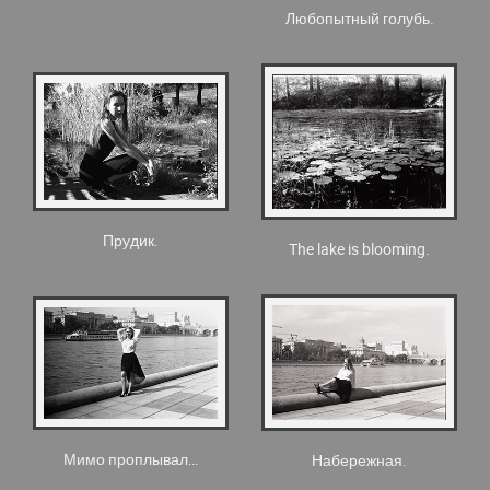
Любопытный голубь.
Прудик.
The lake is blooming.
Мимо проплывал…
Набережная.