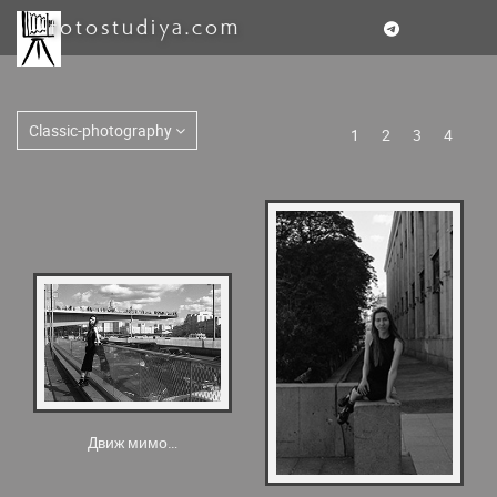
fotostudiya.com
Classic-photography
1
2
3
4
Движ мимо…