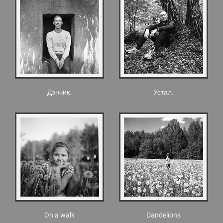
Дэнчик.
Устал.
On a walk
Dandelions