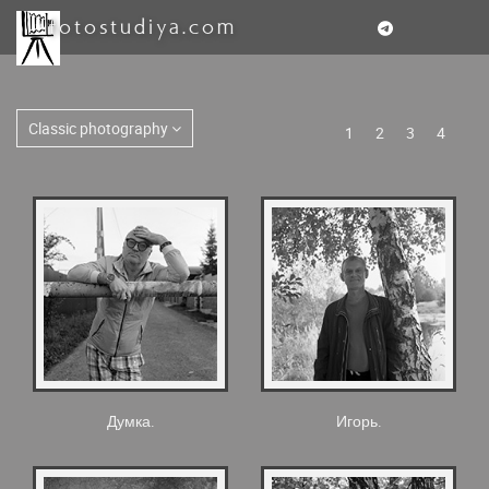
fotostudiya.com
Classic photography
1
2
3
4
Думка.
Игорь.