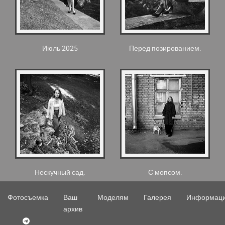
Июль 2025
Перед позированием.
Нескучный сад.
С мопсом.
Фотосъемка
Ваш
Моделям
Галерея
Информац
архив