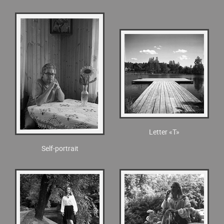
Letter «T»
Self-portrait