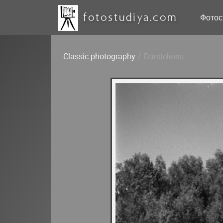
fotostudiya.com
Фотос
Classic photography
/
Dandelions