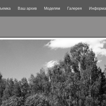
ъемка
Ваш архив
Моделям
Галерея
Информа